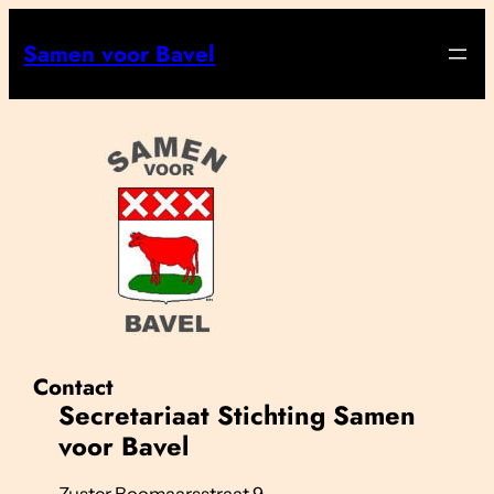
Ga
Samen voor Bavel
naar
de
inhoud
Contact
Secretariaat Stichting Samen
voor Bavel
Zuster Boomaarsstraat 9